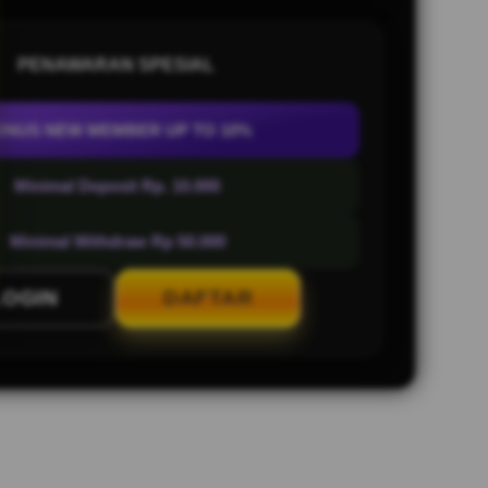
PENAWARAN SPESIAL
ONUS NEW MEMBER UP TO 10%
Minimal Deposit Rp. 10.000
Minimal Withdraw Rp 50.000
LOGIN
DAFTAR