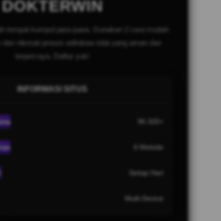
DOKTERWIN
tempat kumpul para juara. Gunakan 2 cara mudah
r dan nikmati proses withdraw kilat yang aman dan
terpercaya. Daftar yuk!
INFORMASI SITUS
una
96.325+
ran
6 Metode
t
Setiap Hari
Multi-Device